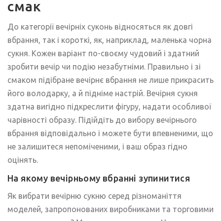
смак
До категорії вечірніх суконь відносяться як довгі
вбрання, так і короткі, як, наприклад, маленька чорна
сукня. Кожен варіант по-своєму чудовий і здатний
зробити вечір чи подію незабутніми. Правильно і зі
смаком підібране вечірнє вбрання не лише прикрасить
його володарку, а й підніме настрій. Вечірня сукня
здатна вигідно підкреслити фігуру, надати особливої ​​
чарівності образу. Підійдіть до вибору вечірнього
вбрання відповідально і можете бути впевненими, що
не залишитеся непоміченими, і ваш образ гідно
оцінять.
На якому вечірньому вбранні зупинитися
Як вибрати вечірню сукню серед різноманіття
моделей, запропонованих виробниками та торговими