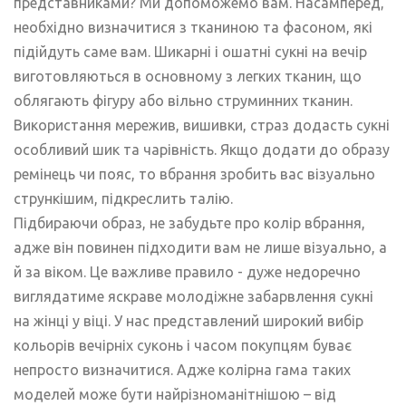
представниками? Ми допоможемо вам. Насамперед,
необхідно визначитися з тканиною та фасоном, які
підійдуть саме вам. Шикарні і ошатні сукні на вечір
виготовляються в основному з легких тканин, що
облягають фігуру або вільно струминних тканин.
Використання мережив, вишивки, страз додасть сукні
особливий шик та чарівність. Якщо додати до образу
ремінець чи пояс, то вбрання зробить вас візуально
стрункішим, підкреслить талію.
Підбираючи образ, не забудьте про колір вбрання,
адже він повинен підходити вам не лише візуально, а
й за віком. Це важливе правило - дуже недоречно
виглядатиме яскраве молодіжне забарвлення сукні
на жінці у віці. У нас представлений широкий вибір
кольорів вечірніх суконь і часом покупцям буває
непросто визначитися. Адже колірна гама таких
моделей може бути найрізноманітнішою – від