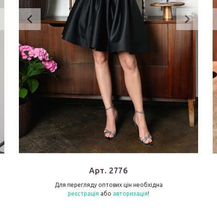
Арт. 2776
Для перегляду оптових цін необхідна
реєстрація
або
авторизація
!