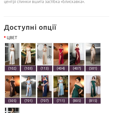
центрі спинки вшита застібка «блискавка».
Доступні опції
ЦВЕТ
(102)
(103)
(113)
(404)
(407)
(501)
(505)
(701)
(707)
(711)
(805)
(815)