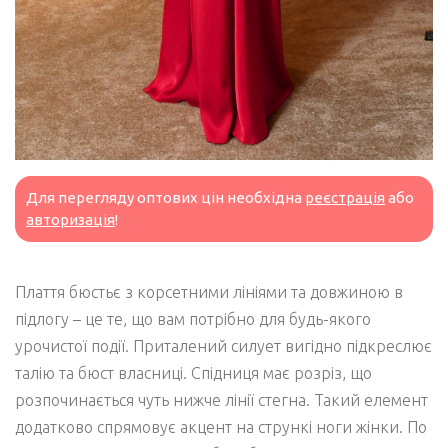
Для перегляду оптових цін необхідна
реєстрація
або
авторизація
!
Плаття бюстьє з корсетними лініями та довжиною в
підлогу – це те, що вам потрібно для будь-якого
урочистої події. Приталений силует вигідно підкреслює
талію та бюст власниці. Спідниця має розріз, що
розпочинається чуть нижче лінії стегна. Такий елемент
додатково спрямовує акцент на стрункі ноги жінки. По