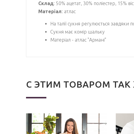
Склад
: 50% ацетат, 30% поліестер, 15% ві
Матеріал
: атлас
На талії сукня регулюється завдяки п
Сукня має комір шальку
Матеріал - атлас "Армані"
С ЭТИМ ТОВАРОМ ТАК