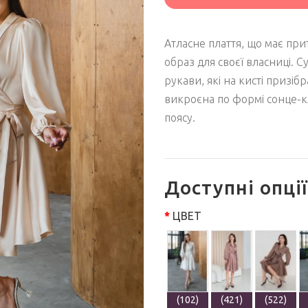
Атласне плаття, що має при
образ для своєї власниці. С
рукави, які на кисті призіб
викроєна по формі сонце-кл
поясу.
Доступні опції
ЦВЕТ
(102)
(421)
(522)