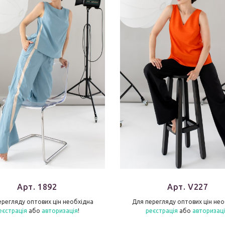
Арт. 1892
Арт. V227
ерегляду оптових цін необхідна
Для перегляду оптових цін нео
еєстрація
або
авторизація
!
реєстрація
або
авторизац