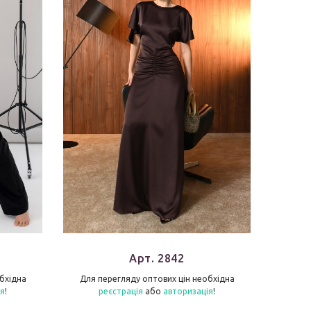
Арт. 2842
бхідна
Для перегляду оптових цін необхідна
Для п
ія
!
реєстрація
або
авторизація
!