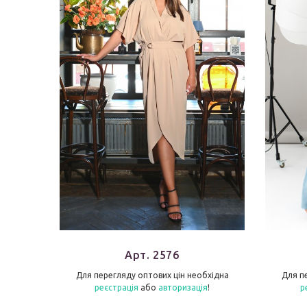
Арт. 2576
бхідна
Для перегляду оптових цін необхідна
Для п
я
!
реєстрація
або
авторизація
!
р