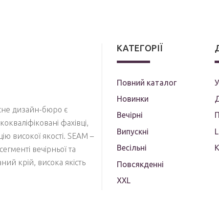
КАТЕГОРІЇ
Повний каталог
У
Новинки
Д
асне дизайн-бюро є
Вечірні
П
кокваліфіковані фахівці,
Випускні
кцію високої якості. SEAM –
Весільні
сегменті вечірньої та
ий крій, висока якість
Повсякденні
XXL