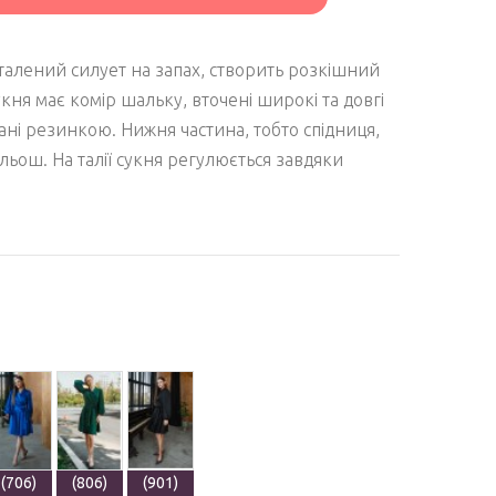
талений силует на запах, створить розкішний
укня має комір шальку, вточені широкі та довгі
рані резинкою. Нижня частина, тобто спідниця,
ьош. На талії сукня регулюється завдяки
(706)
(806)
(901)