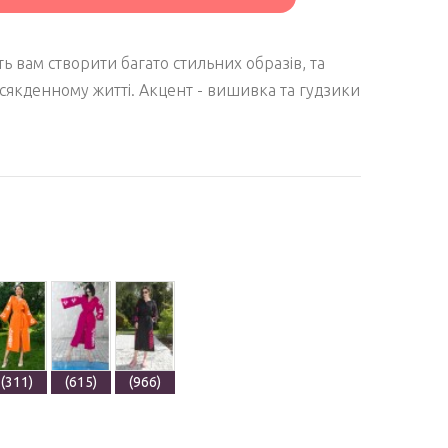
ь вам створити багато стильних образів, та
сякденному житті. Акцент - вишивка та гудзики
(311)
(615)
(966)