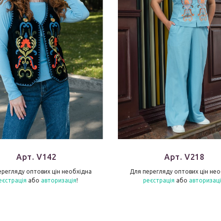
Арт. V142
Арт. V218
ерегляду оптових цін необхідна
Для перегляду оптових цін нео
еєстрація
або
авторизація
!
реєстрація
або
авторизац