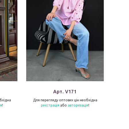
Арт. V171
бхідна
Для перегляду оптових цін необхідна
Для п
ія
!
реєстрація
або
авторизація
!