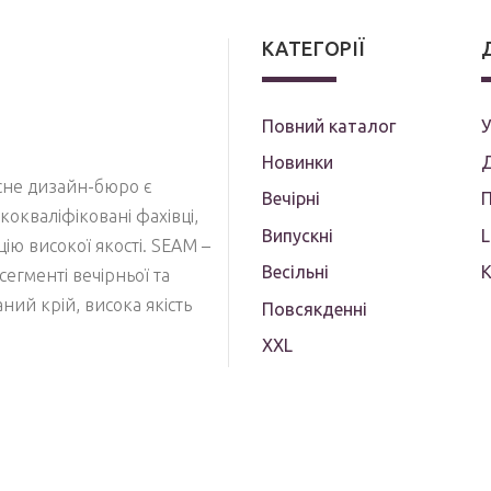
КАТЕГОРІЇ
Повний каталог
У
Новинки
Д
асне дизайн-бюро є
Вечірні
П
кокваліфіковані фахівці,
Випускні
кцію високої якості. SEAM –
Весільні
сегменті вечірньої та
ий крій, висока якість
Повсякденні
XXL