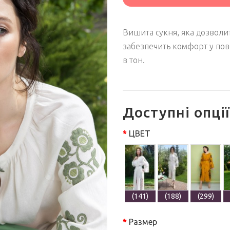
Вишита сукня, яка дозволит
забезпечить комфорт у пов
в тон.
Доступні опції
ЦВЕТ
(141)
(188)
(299)
Размер