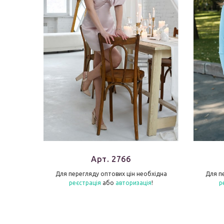
Арт. 2766
бхідна
Для перегляду оптових цін необхідна
Для п
я
!
реєстрація
або
авторизація
!
р