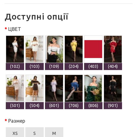
Доступні опції
ЦВЕТ
(102)
(103)
(109)
(204)
(403)
(404)
(501)
(504)
(601)
(706)
(806)
(901)
Размер
XS
S
M