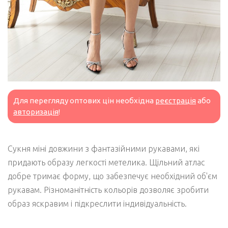
Для перегляду оптових цін необхідна
реєстрація
або
авторизація
!
Сукня міні довжини з фантазійними рукавами, які
придають образу легкості метелика. Щільний атлас
добре тримає форму, що забезпечує необхідний об'єм
рукавам. Різноманітність кольорів дозволяє зробити
образ яскравим і підкреслити індивідуальність.