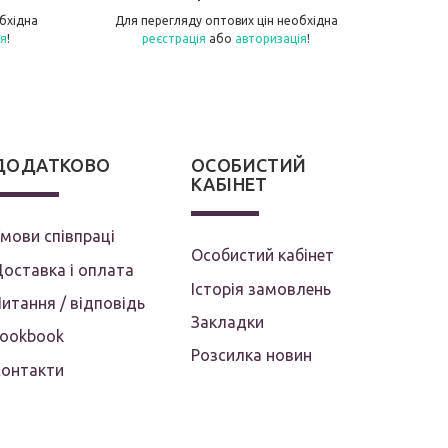
бхідна
Для перегляду оптових цін необхідна
Для п
ія
!
реєстрація
або
авторизація
!
ДОДАТКОВО
ОСОБИСТИЙ
КАБІНЕТ
мови співпраці
Особистий кабінет
оставка і оплата
Історія замовлень
итання / відповідь
Закладки
Lookbook
Розсилка новин
Контакти