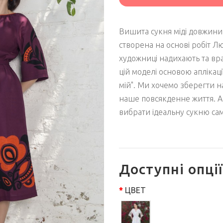
Вишита сукня міді довжини
створена на основі робіт Лю
художниці надихають та вр
цій моделі основою аплікаці
мій". Ми хочемо зберегти на
наше повсякденне життя. А
вибрати ідеальну сукню сам
Доступні опції
ЦВЕТ