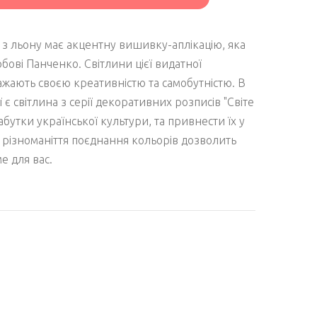
 з льону має акцентну вишивку-аплікацію, яка
бові Панченко. Світлини цієї видатної
ажають своєю креативністю та самобутністю. В
ї є світлина з серії декоративних розписів "Світе
бутки української культури, та привнести їх у
 різноманіття поєднання кольорів дозволить
е для вас.