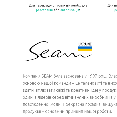
бхідна
Для перегляду оптових цін необхідна
Для п
я
!
реєстрація
або
авторизація
!
р
Компанія SEAM була заснована у 1997 році. Вл
основою нашої команди – це талановиті та висо
здатні втілювати свіжі та креативні ідеї у проду
один із лідерів серед вітчизняних виробників у 
повсякденної моди. Прекрасна посадка, вишукан
продукції – основний принцип нашої роботи.