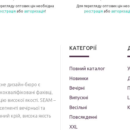
ерегляду оптових цін необхідна
Для перегляду оптових цін нео
еєстрація
або
авторизація
!
реєстрація
або
авторизац
КАТЕГОРІЇ
Повний каталог
У
Новинки
Д
асне дизайн-бюро є
Вечірні
П
кокваліфіковані фахівці,
Випускні
кцію високої якості. SEAM –
Весільні
сегменті вечірньої та
ий крій, висока якість
Повсякденні
XXL