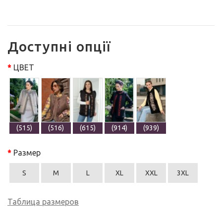
Доступні опції
ЦВЕТ
(515)
(516)
(615)
(914)
(939)
Размер
S
M
L
XL
XXL
3XL
Таблица размеров