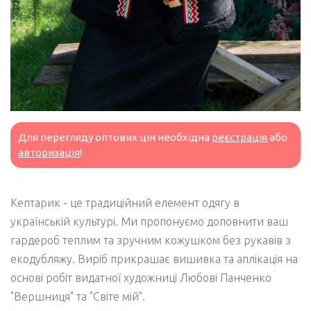
Для перегляду оптових цін необхідна
реєстрація
або
авторизація
!
Кептарик - це традиційний елемент одягу в
українській культурі. Ми пропонуємо доповнити ваш
гардероб теплим та зручним кожушком без рукавів з
екодубляжу. Виріб прикрашає вишивка та аплікація на
основі робіт видатної художниці Любові Панченко
"Вершниця" та "Світе мій".