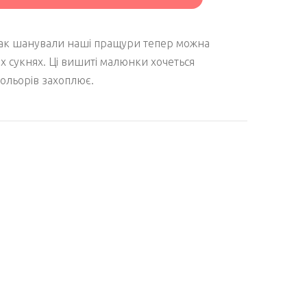
так шанували наші пращури тепер можна
 сукнях. Ці вишиті малюнки хочеться
кольорів захоплює.