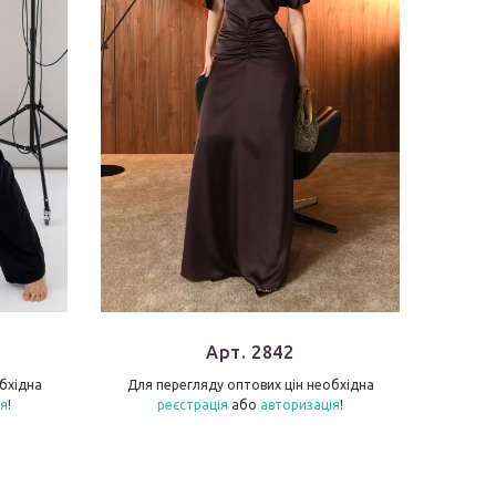
Арт. 2842
бхідна
Для перегляду оптових цін необхідна
Для п
ія
!
реєстрація
або
авторизація
!