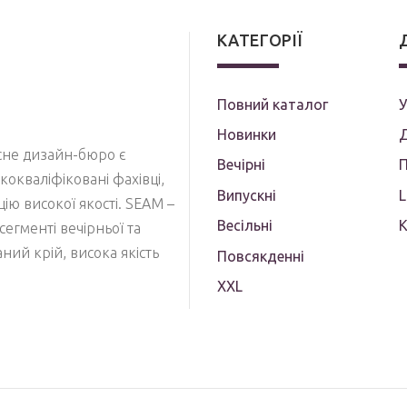
КАТЕГОРІЇ
Повний каталог
У
Новинки
Д
асне дизайн-бюро є
Вечірні
П
кокваліфіковані фахівці,
Випускні
кцію високої якості. SEAM –
Весільні
сегменті вечірньої та
ий крій, висока якість
Повсякденні
XXL