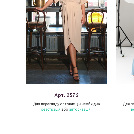
Арт. 2576
бхідна
Для перегляду оптових цін необхідна
Для п
я
!
реєстрація
або
авторизація
!
р