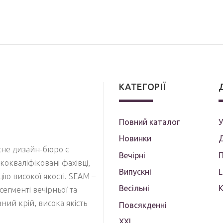
КАТЕГОРІЇ
Повний каталог
У
Новинки
Д
асне дизайн-бюро є
Вечірні
П
кокваліфіковані фахівці,
Випускні
кцію високої якості. SEAM –
Весільні
сегменті вечірньої та
ий крій, висока якість
Повсякденні
XXL