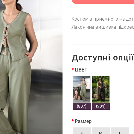
Костюм з приємного на дотик
Лаконічна вишивка підкрес
Доступні опції
ЦВЕТ
(807)
(901)
Размер
S
M
L