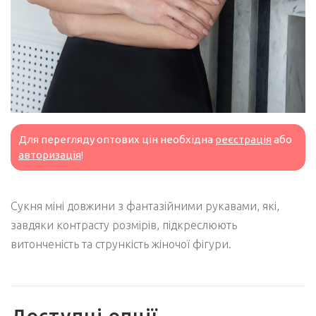
Для перегляду оптових цін необхідна
реєстрація
або
авторизація
!
Сукня міні довжини з фантазійними рукавами, які,
завдяки контрасту розмірів, підкреслюють
витонченість та стрункість жіночої фігури.
Доступні опції