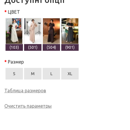
ЦВЕТ
(103)
(501)
(504)
(901)
Размер
S
M
L
XL
Таблица размеров
Очистить параметры