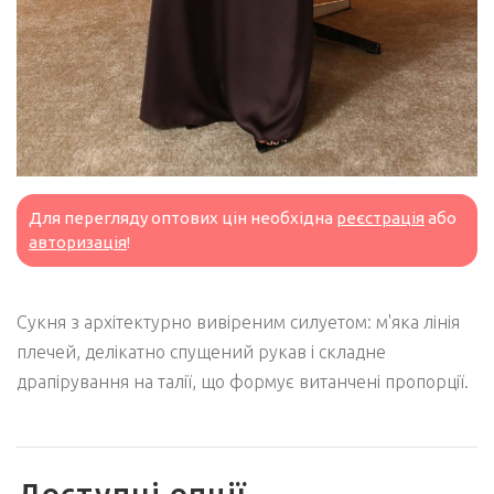
Для перегляду оптових цін необхідна
реєстрація
або
авторизація
!
Сукня з архітектурно вивіреним силуетом: м'яка лінія
плечей, делікатно спущений рукав і складне
драпірування на талії, що формує витанчені пропорції.
Доступні опції