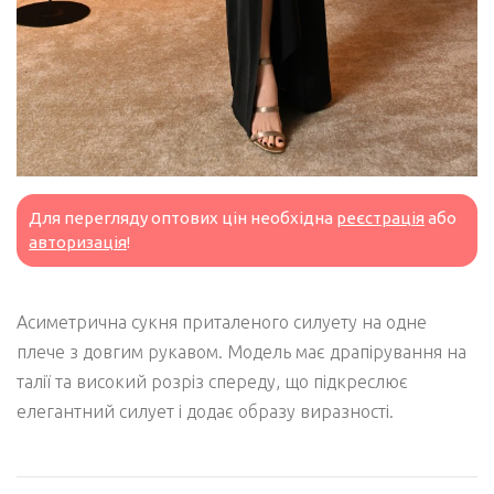
Для перегляду оптових цін необхідна
реєстрація
або
авторизація
!
Асиметрична сукня приталеного силуету на одне
плече з довгим рукавом. Модель має драпірування на
талії та високий розріз спереду, що підкреслює
елегантний силует і додає образу виразності.