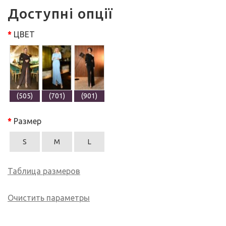
Доступні опції
ЦВЕТ
(505)
(701)
(901)
Размер
S
M
L
Таблица размеров
Очистить параметры