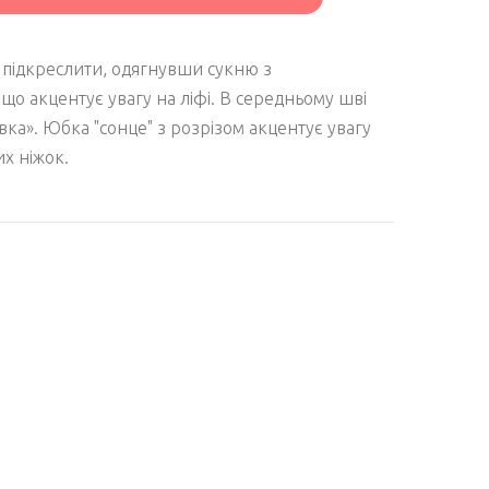
ко підкреслити, одягнувши сукню з
 акцентує увагу на ліфі. В середньому шві
вка». Юбка "сонце" з розрізом акцентує увагу
их ніжок.