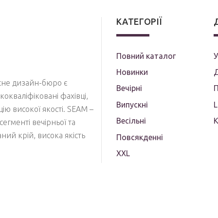
КАТЕГОРІЇ
Повний каталог
У
Новинки
Д
асне дизайн-бюро є
Вечірні
П
кокваліфіковані фахівці,
Випускні
кцію високої якості. SEAM –
Весільні
сегменті вечірньої та
ий крій, висока якість
Повсякденні
XXL