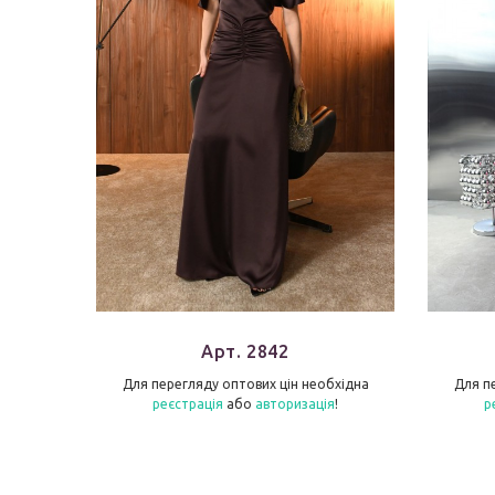
Арт. 2842
бхідна
Для перегляду оптових цін необхідна
Для п
я
!
реєстрація
або
авторизація
!
р