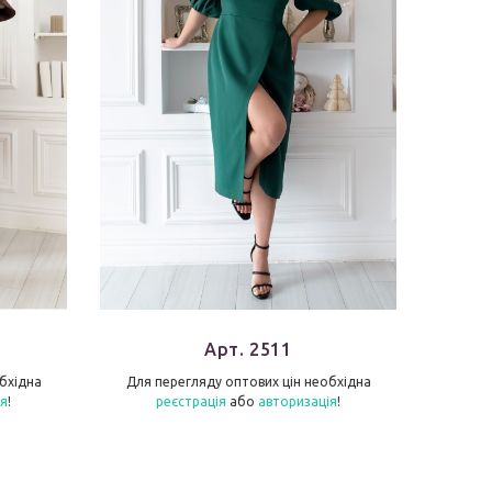
Арт. 2511
бхідна
Для перегляду оптових цін необхідна
Для п
ія
!
реєстрація
або
авторизація
!