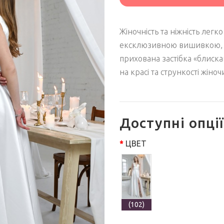
Жіночність та ніжність лег
ексклюзивною вишивкою, що
прихована застібка «блиска
на красі та стрункості жіноч
Доступні опції
ЦВЕТ
(102)