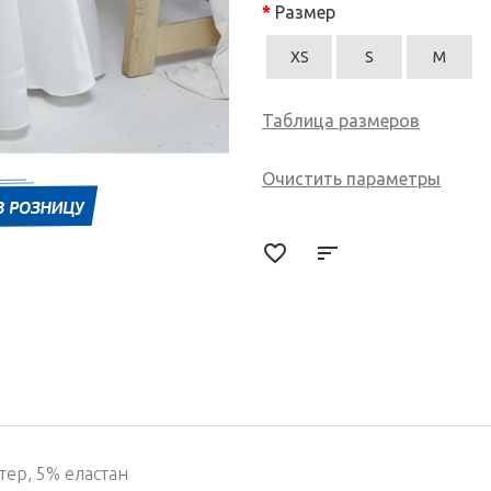
Размер
XS
S
M
Таблица размеров
Очистить параметры
тер, 5% еластан