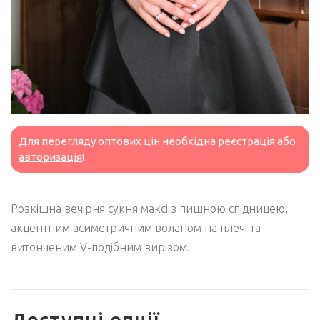
Для перегляду оптових цін необхідна
реєстрація
або
авторизація
!
Розкішна вечірня сукня максі з пишною спідницею,
акцентним асиметричним воланом на плечі та
витонченим V-подібним вирізом.
Доступні опції