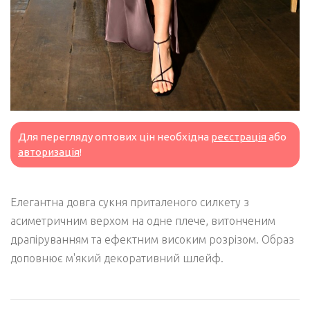
Для перегляду оптових цін необхідна
реєстрація
або
авторизація
!
Елегантна довга сукня приталеного силкету з
асиметричним верхом на одне плече, витонченим
драпіруванням та ефектним високим розрізом. Образ
доповнює м'який декоративний шлейф.