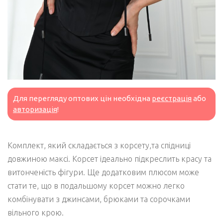
Для перегляду оптових цін необхідна
реєстрація
або
авторизація
!
Комплект, який складається з корсету,та спідниці
довжиною максі. Корсет ідеально підкреслить красу та
витонченість фігури. Ще додатковим плюсом може
стати те, що в подальшому корсет можно легко
комбінувати з джинсами, брюками та сорочками
вільного крою.