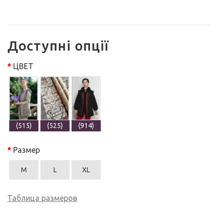
Доступні опції
ЦВЕТ
(515)
(525)
(914)
Размер
M
L
XL
Таблица размеров