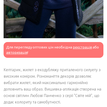
Для перегляду оптових цін необхідна
реєстрація
або
авторизація
!
Кептарик, жилет з екодубляжу приталеного силуету з
високим коміром. Різноманіття декорів дозволяє
вибрати жилет, який максимально гармонійно
доповнить ваш образ. Вишивка-аплікація створена на
основі світлин Любові Панченко з серії "Світе мій", що
додає колориту та самобутності.