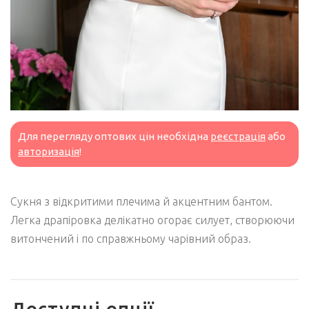
Для перегляду оптових цін необхідна
реєстрація
або
авторизація
!
Сукня з відкритими плечима й акцентним бантом.
Легка драпіровка делікатно огорає силует, створюючи
витончений і по справжньому чарівний образ.
Доступні опції