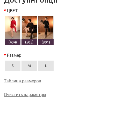
ЦВЕТ
(404)
(505)
(901)
Размер
S
M
L
Таблица размеров
Очистить параметры