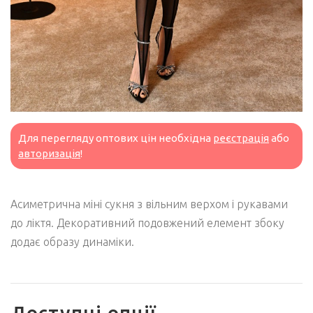
Для перегляду оптових цін необхідна
реєстрація
або
авторизація
!
Асиметрична міні сукня з вільним верхом і рукавами
до ліктя. Декоративний подовжений елемент збоку
додає образу динаміки.
Доступні опції