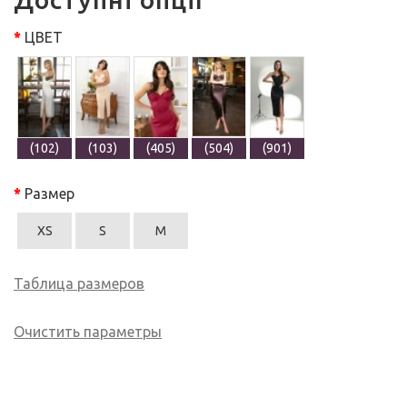
ЦВЕТ
(102)
(103)
(405)
(504)
(901)
Размер
XS
S
M
Таблица размеров
Очистить параметры