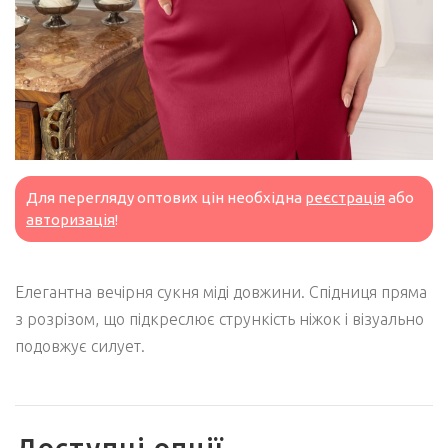
Для перегляду оптових цін необхідна
реєстрація
або
авторизація
!
Елегантна вечірня сукня міді довжини. Спідниця пряма
з розрізом, що підкреслює стрункість ніжок і візуально
подовжує силует.
Доступні опції